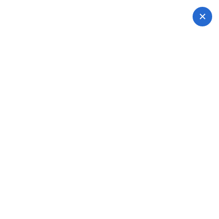
✕
育
影视中心
联系我们
登录平台
度性能对比
火博体育
专业 · 信赖 · 安全
立即注册