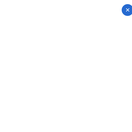
登录平台
✕
✕
短剧爆款 进展梳理 - 火博
体育
2026-06-25
火博体育
短剧制作
精选摘要
短剧成为爆款的关键在于精准把握用户需求，通过内